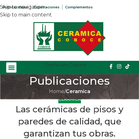
Skip to navigation
Publicaciones
Exportaciones
Complementos
Skip to main content
Diseña con Coboce
Publicaciones
Home
/
Ceramica
CERAMICA
Las cerámicas de pisos y
paredes de calidad, que
garantizan tus obras.