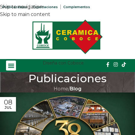
Skip to navigation
Publicaciones
Exportaciones
Complementos
Skip to main content
Diseña con Coboce
Publicaciones
Home
/
Blog
08
JUL