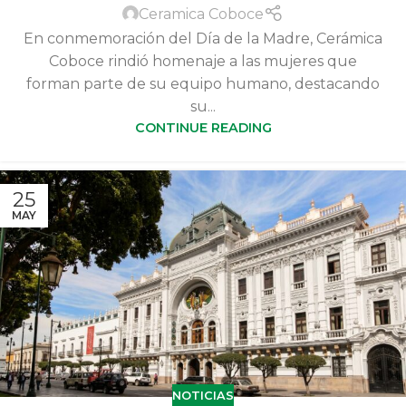
Ceramica Coboce
En conmemoración del Día de la Madre, Cerámica
Coboce rindió homenaje a las mujeres que
forman parte de su equipo humano, destacando
su...
CONTINUE READING
25
MAY
NOTICIAS