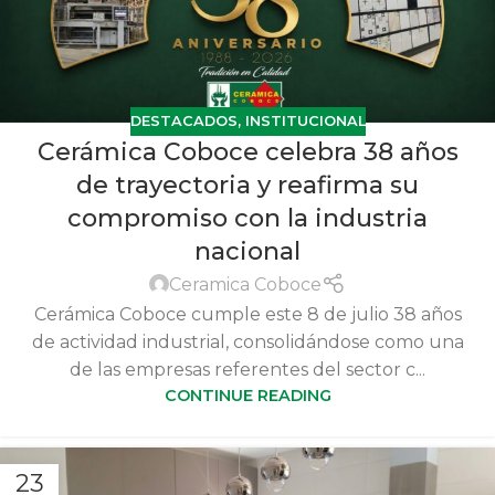
DESTACADOS
,
INSTITUCIONAL
Cerámica Coboce celebra 38 años
de trayectoria y reafirma su
compromiso con la industria
nacional
Ceramica Coboce
Cerámica Coboce cumple este 8 de julio 38 años
de actividad industrial, consolidándose como una
de las empresas referentes del sector c...
CONTINUE READING
23