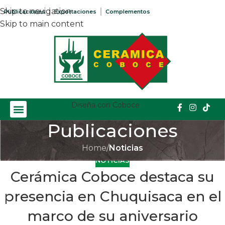
Skip to navigation
Publicaciones
Exportaciones
Complementos
Skip to main content
Diseña con Coboce
Publicaciones
Home
/
Noticias
NOTICIAS
Cerámica Coboce destaca su
presencia en Chuquisaca en el
marco de su aniversario