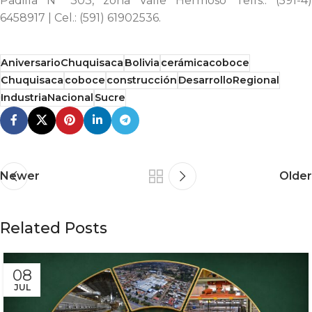
Padilla N° 303, zona Valle Hermoso Telfs.: (591-4)
6458917 | Cel.: (591) 61902536.
AniversarioChuquisaca
Bolivia
cerámicacoboce
Chuquisaca
coboce
construcción
DesarrolloRegional
IndustriaNacional
Sucre
Newer
Older
Related Posts
08
JUL