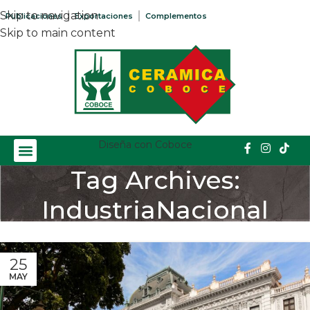
Skip to navigation
Publicaciones
Exportaciones
Complementos
Skip to main content
Diseña con Coboce
Tag Archives:
IndustriaNacional
Home
/
Posts Tagged "IndustriaNacional"
25
MAY