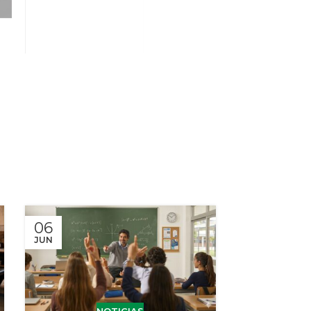
06
27
JUN
MAY