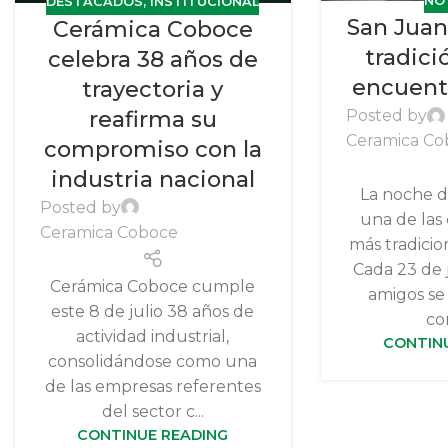
NO
DESTACADOS
,
INSTITUCIONAL
San Juan 
Cerámica Coboce
tradició
celebra 38 años de
encuentr
trayectoria y
reafirma su
Posted by
Ceramica Co
compromiso con la
industria nacional
La noche d
Posted by
una de las
Ceramica Coboce
más tradicion
Cada 23 de j
Cerámica Coboce cumple
amigos se
este 8 de julio 38 años de
co
actividad industrial,
CONTIN
consolidándose como una
de las empresas referentes
del sector c...
CONTINUE READING