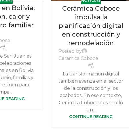
TICIAS
NOTICIAS
en Bolivia:
Cerámica Coboce
n, calor y
impulsa la
o familiar
planificación digital
en construcción y
boce
remodelación
Posted by
e San Juan es
Ceramica Coboce
 celebraciones
ales en Bolivia.
La transformación digital
unio, familias y
también avanza en el sector
 reúnen para
de la construcción y los
mpa...
acabados. En ese contexto,
UE READING
Cerámica Coboce desarrolló
un...
CONTINUE READING