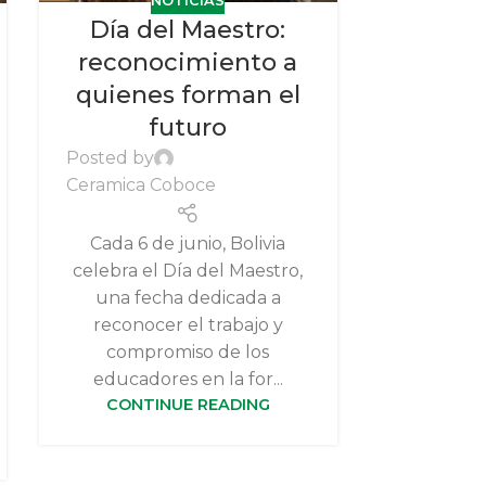
NOTICIAS
Día del Maestro:
Día d
reconocimiento a
Cerám
quienes forman el
re
futuro
compr
dedic
Posted by
Ceramica Coboce
tra
Posted by
Cada 6 de junio, Bolivia
Ceramica
celebra el Día del Maestro,
una fecha dedicada a
En conme
reconocer el trabajo y
de la 
compromiso de los
Coboce r
educadores en la for...
las muj
CONTINUE READING
parte
humano, 
CONT