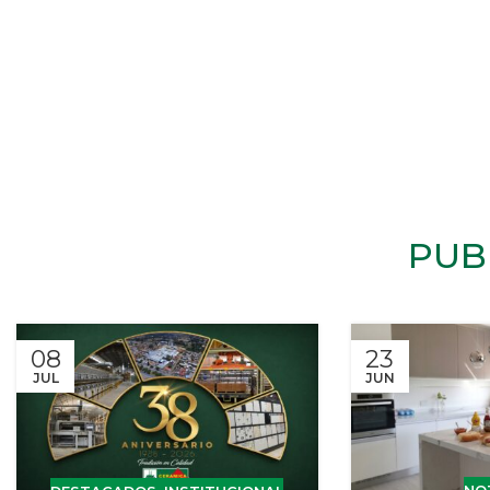
PUB
08
23
JUL
JUN