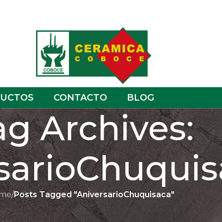
UCTOS
CONTACTO
BLOG
ag Archives:
sarioChuquis
me
/
Posts Tagged "AniversarioChuquisaca"