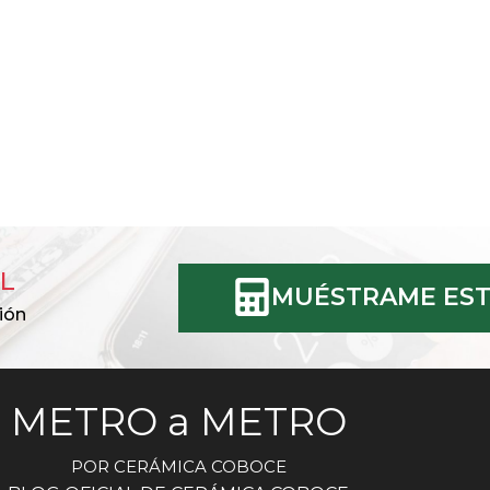
L
MUÉSTRAME EST
ión
METRO a METRO
POR CERÁMICA COBOCE