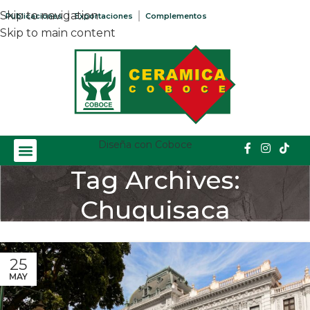
Skip to navigation
Publicaciones
Exportaciones
Complementos
Skip to main content
Diseña con Coboce
Tag Archives:
Chuquisaca
Home
/
Posts Tagged "Chuquisaca"
25
MAY