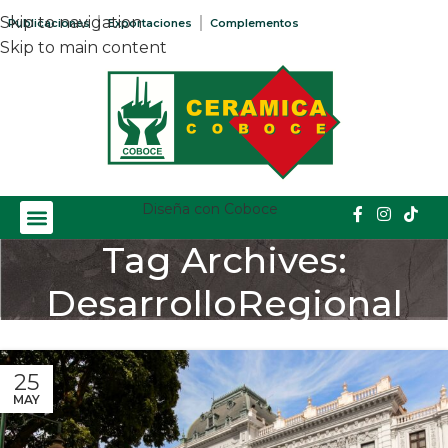
Skip to navigation
Publicaciones
Exportaciones
Complementos
Skip to main content
Diseña con Coboce
Tag Archives:
DesarrolloRegional
Home
/
Posts Tagged "DesarrolloRegional"
25
MAY