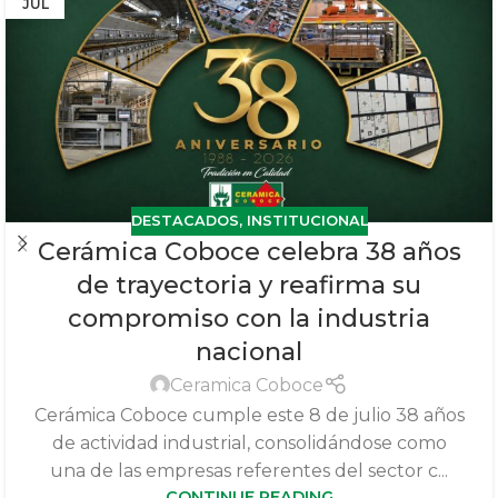
JUL
DESTACADOS
,
INSTITUCIONAL
Cerámica Coboce celebra 38 años
de trayectoria y reafirma su
compromiso con la industria
nacional
Ceramica Coboce
Cerámica Coboce cumple este 8 de julio 38 años
de actividad industrial, consolidándose como
una de las empresas referentes del sector c...
CONTINUE READING