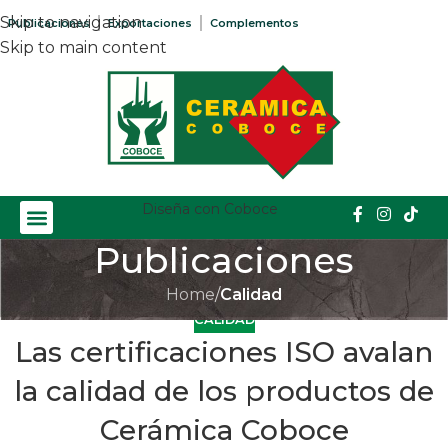
Skip to navigation
Publicaciones
Exportaciones
Complementos
Skip to main content
Diseña con Coboce
Publicaciones
Home
/
Calidad
CALIDAD
Las certificaciones ISO avalan
la calidad de los productos de
Cerámica Coboce