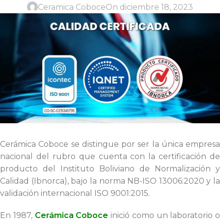
Ceramica Coboce
On diciembre 18, 2023
Cerámica Coboce se distingue por ser la única empresa
nacional del rubro que cuenta con la certificación de
producto del Instituto Boliviano de Normalización y
Calidad (Ibnorca), bajo la norma NB-ISO 13006:2020 y la
validación internacional ISO 9001:2015.
En 1987,
Cerámica Coboce
inició como un laboratorio o