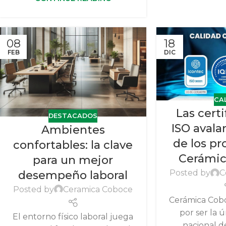
08
18
FEB
DIC
CA
Las cert
DESTACADOS
ISO avala
Ambientes
de los p
confortables: la clave
Cerámic
para un mejor
Posted by
C
desempeño laboral
Posted by
Ceramica Coboce
Cerámica Cobo
por ser la 
El entorno físico laboral juega
nacional d