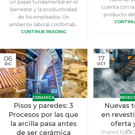
un papel fundamental en el
cuenta con la 
bienestar y la productividad
producto del I
de los empleados. Un
CONTINU
ambiente laboral confortab...
CONTINUE READING
06
17
DIC
OCT
CERAMICA
REVES
Pisos y paredes: 3
Nuevas 
Procesos por las que
en revest
la arcilla pasa antes
oferta 
de ser cerámica
Posted by
C