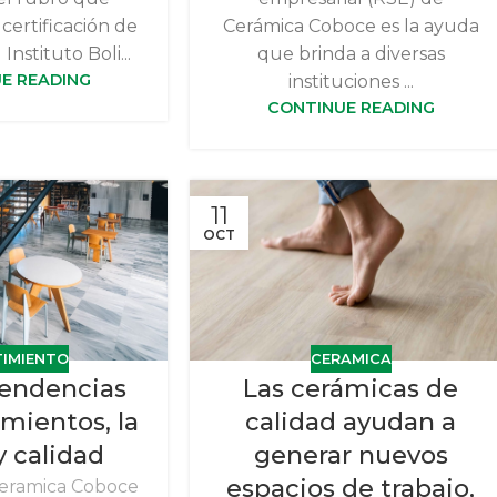
certificación de
Cerámica Coboce es la ayuda
nstituto Boli...
que brinda a diversas
E READING
instituciones ...
CONTINUE READING
11
OCT
TIMIENTO
CERAMICA
tendencias
Las cerámicas de
imientos, la
calidad ayudan a
y calidad
generar nuevos
espacios de trabajo,
eramica Coboce