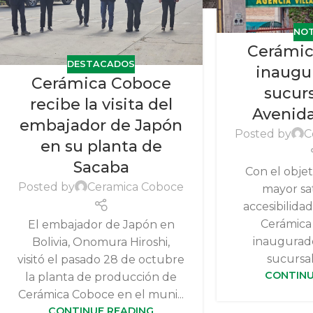
NOT
Cerámic
DESTACADOS
inaugu
Cerámica Coboce
sucurs
recibe la visita del
Avenida
embajador de Japón
Posted by
C
en su planta de
Sacaba
Con el objet
Posted by
Ceramica Coboce
mayor sat
accesibilidad
Cerámica
El embajador de Japón en
inaugurad
Bolivia, Onomura Hiroshi,
sucursal,
visitó el pasado 28 de octubre
CONTINU
la planta de producción de
Cerámica Coboce en el muni...
CONTINUE READING