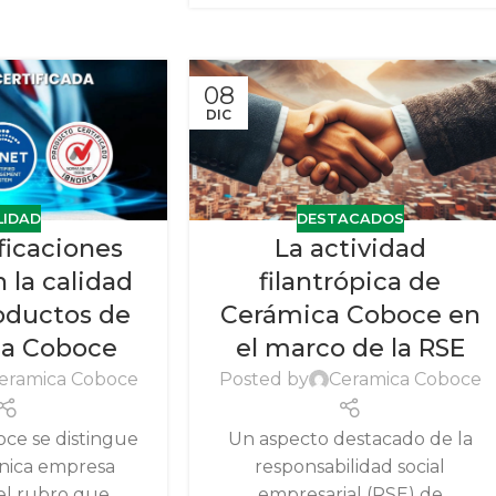
08
DIC
LIDAD
DESTACADOS
ificaciones
La actividad
n la calidad
filantrópica de
roductos de
Cerámica Coboce en
a Coboce
el marco de la RSE
eramica Coboce
Posted by
Ceramica Coboce
ce se distingue
Un aspecto destacado de la
única empresa
responsabilidad social
el rubro que
empresarial (RSE) de