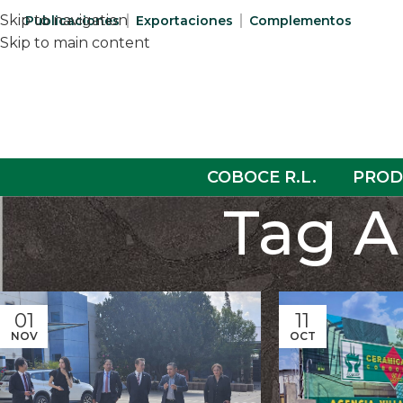
Skip to navigation
Publicaciones
Exportaciones
Complementos
Skip to main content
COBOCE R.L.
PROD
Tag A
01
11
NOV
OCT