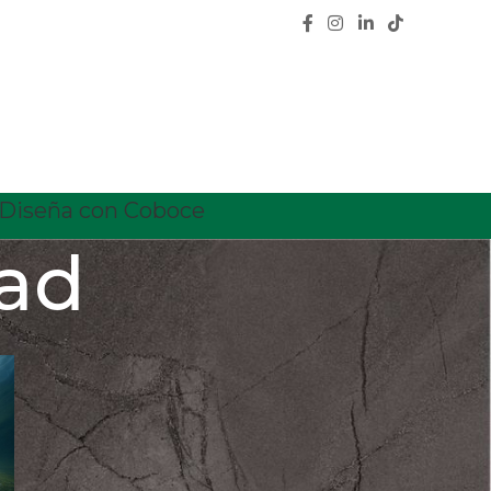
Diseña con Coboce
dad
CATEGORÍAS
Calidad
Características
Ceramica