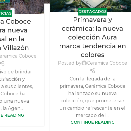
DESTACADOS
ICIAS
Primavera y
a Coboce
cerámica: la nueva
ra nueva
colección Aura
al en la
marca tendencia en
 Villazón
colores
eramica Coboce
Posted by
Ceramica Coboce
ivo de brindar
Con la llegada de la
isfacción y
primavera, Cerámica Coboce
 a sus clientes,
ha lanzado su nueva
 Coboce ha
colección, que promete ser
o una nueva
un cambio refrescante en el
 la Agen...
E READING
mercado de l...
CONTINUE READING