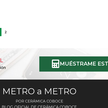
2
L
MUÉSTRAME EST
ión
METRO a METRO
POR CERÁMICA COBOCE
BLOG OFICIAL DE CERÁMICA COBOCE