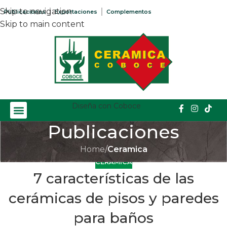
Skip to navigation
Publicaciones
Exportaciones
Complementos
Skip to main content
Diseña con Coboce
Publicaciones
Home
/
Ceramica
CERAMICA
7 características de las
cerámicas de pisos y paredes
para baños