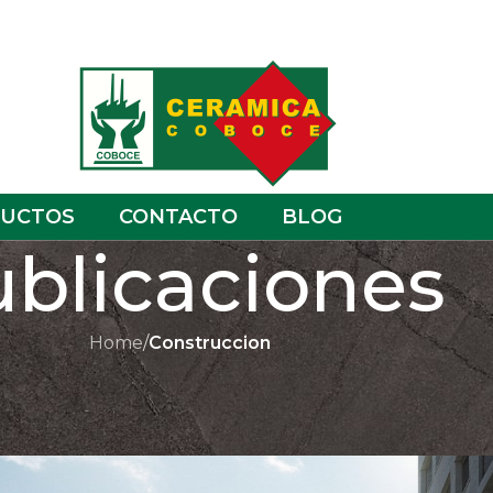
UCTOS
CONTACTO
BLOG
blicaciones
Home
/
Construccion
RUCCION
iseñando un futuro sostenible
 Coboce
On junio 16, 2025