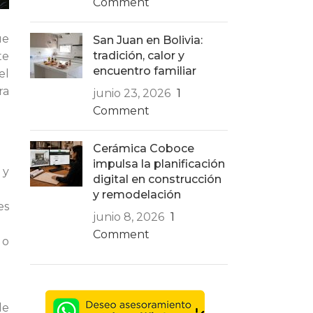
Comment
ue
San Juan en Bolivia:
tradición, calor y
te
encuentro familiar
el
ra
junio 23, 2026
1
Comment
Cerámica Coboce
impulsa la planificación
 y
digital en construcción
y remodelación
es
junio 8, 2026
1
Comment
 o
de