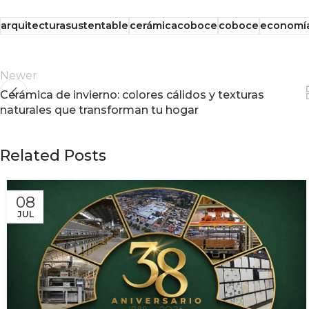
arquitecturasustentable
cerámicacoboce
coboce
economía
Newer
Cerámica de invierno: colores cálidos y texturas
naturales que transforman tu hogar
Related Posts
08
JUL