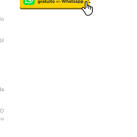
do
il
da
ED
Su