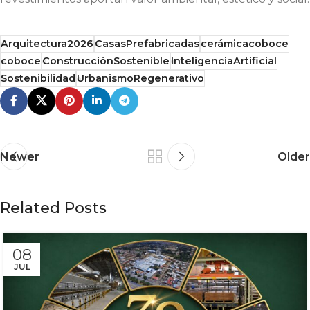
Arquitectura2026
CasasPrefabricadas
cerámicacoboce
coboce
ConstrucciónSostenible
InteligenciaArtificial
Sostenibilidad
UrbanismoRegenerativo
Newer
Older
Related Posts
08
JUL