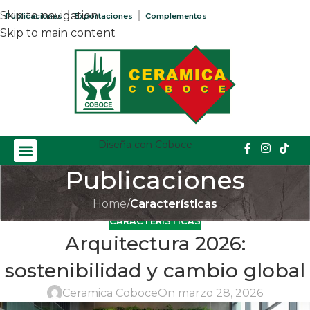
Skip to navigation
Publicaciones
Exportaciones
Complementos
Skip to main content
Diseña con Coboce
Publicaciones
Home
/
Características
CARACTERÍSTICAS
Arquitectura 2026:
sostenibilidad y cambio global
Ceramica Coboce
On marzo 28, 2026