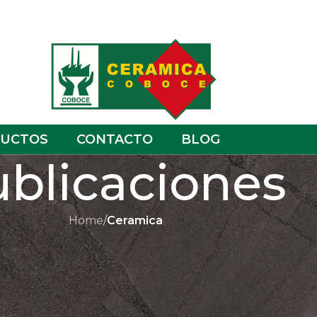
UCTOS
CONTACTO
BLOG
blicaciones
Home
/
Ceramica
AMICA
mos de las cerámicas y los
anatos.
oboce
On octubre 29, 2021