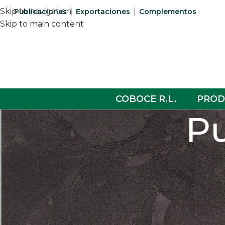
Skip to navigation
Publicaciones
Exportaciones
Complementos
Skip to main content
COBOCE R.L.
PROD
Pu
CER
5 detalles que mencionare
porcel
Posted by
Ceramica C