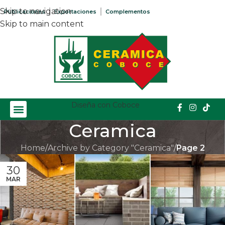
Skip to navigation
Publicaciones
Exportaciones
Complementos
Skip to main content
Diseña con Coboce
Ceramica
Home
/
Archive by Category "Ceramica"
/
Page 2
30
MAR