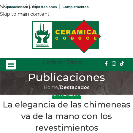
Skip to navigation
Publicaciones
Exportaciones
Complementos
Skip to main content
Diseña con Coboce
Publicaciones
Home
/
Destacados
DESTACADOS
La elegancia de las chimeneas
va de la mano con los
revestimientos