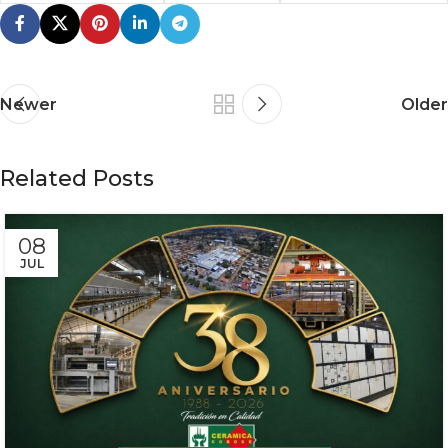
Newer
Older
Related Posts
08
JUL