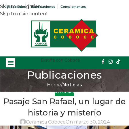
Skip to navigation
Publicaciones
Exportaciones
Complementos
Skip to main content
Diseña con Coboce
Publicaciones
Home
/
Noticias
NOTICIAS
Pasaje San Rafael, un lugar de
historia y misterio
Ceramica Coboce
On marzo 30, 2024