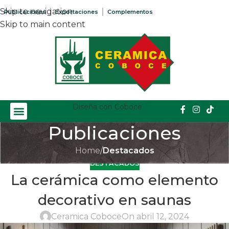
Skip to navigation
Publicaciones
Exportaciones
Complementos
Skip to main content
Diseña con Coboce
Publicaciones
Home
/
Destacados
DESTACADOS
La cerámica como elemento
decorativo en saunas
Ceramica Coboce
On abril 12, 2024