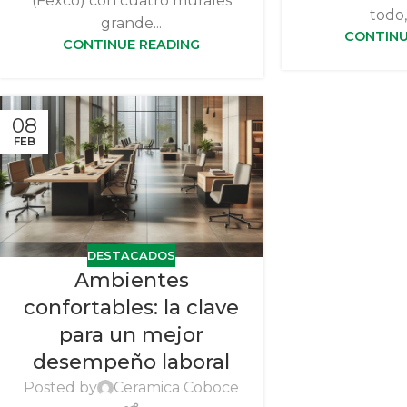
(Fexco) con cuatro murales
todo, 
grande...
CONTINU
CONTINUE READING
08
FEB
DESTACADOS
Ambientes
confortables: la clave
para un mejor
desempeño laboral
Posted by
Ceramica Coboce