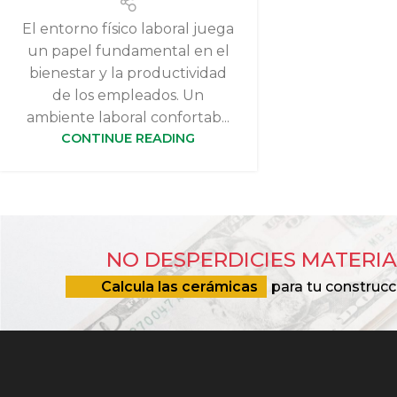
El entorno físico laboral juega
un papel fundamental en el
bienestar y la productividad
de los empleados. Un
ambiente laboral confortab...
CONTINUE READING
NO DESPERDICIES MATERIA
Calcula las cerámicas
para tu construcc