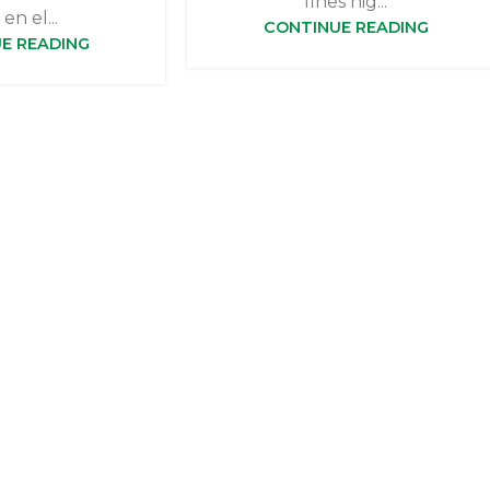
fines hig...
en el...
CONTINUE READING
E READING