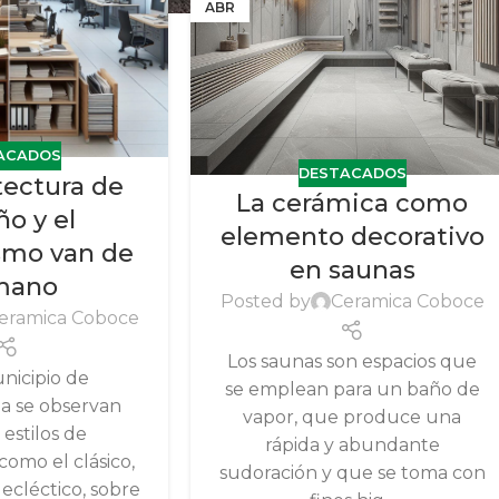
ABR
ACADOS
DESTACADOS
tectura de
La cerámica como
ño y el
elemento decorativo
mo van de
en saunas
mano
Posted by
Ceramica Coboce
eramica Coboce
Los saunas son espacios que
nicipio de
se emplean para un baño de
 se observan
vapor, que produce una
 estilos de
rápida y abundante
como el clásico,
sudoración y que se toma con
ecléctico, sobre