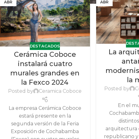
ABR
ABR
DEST
DESTACADOS
La arqui
Cerámica Coboce
anta
instalará cuatro
modernis
murales grandes en
la 
la Fexco 2024
Posted by
C
Posted by
Ceramica Coboce
En el mu
La empresa Cerámica Coboce
Cochabamba
estará presente en la
distintos
segunda versión de la Feria
arquitectura 
Exposición de Cochabamba
republicano y 