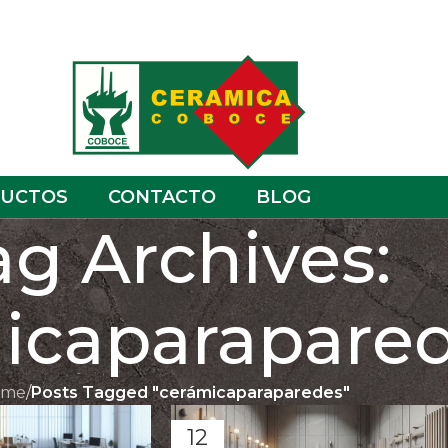
UCTOS
CONTACTO
BLOG
ag Archives:
icaparapare
ome
/
Posts Tagged "cerámicaparaparedes"
12