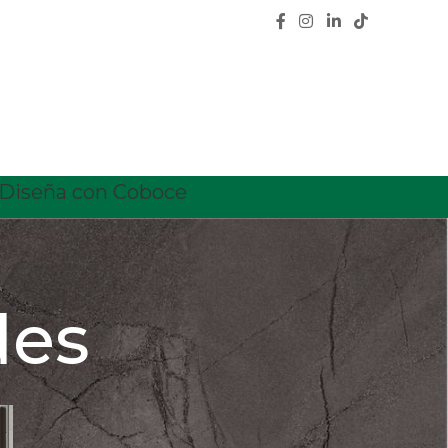
Diseña con Coboce
des
CATEGORÍAS