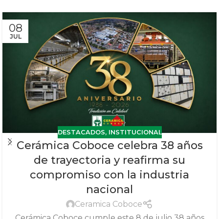
08
JUL
DESTACADOS
,
INSTITUCIONAL
Cerámica Coboce celebra 38 años
de trayectoria y reafirma su
compromiso con la industria
nacional
Ceramica Coboce
Cerámica Coboce cumple este 8 de julio 38 años