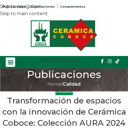
Skip to navigation
Publicaciones
Exportaciones
Complementos
Skip to main content
Diseña con Coboce
Publicaciones
Home
/
Calidad
CALIDAD
Transformación de espacios
con la innovación de Cerámica
Coboce: Colección AURA 2024