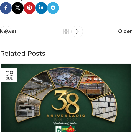
Newer
Older
Related Posts
08
JUL