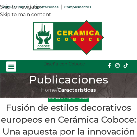
Skip to navigation
Publicaciones
Exportaciones
Complementos
Skip to main content
Diseña con Coboce
Publicaciones
Home
/
Características
CARACTERÍSTICAS
Fusión de estilos decorativos
europeos en Cerámica Coboce:
Una apuesta por la innovación