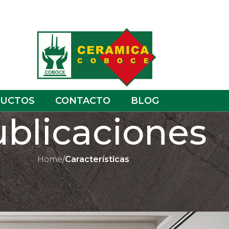
UCTOS
CONTACTO
BLOG
blicaciones
Home
/
Características
ERÍSTICAS
ilo Bauhaus en tu hogar
Coboce
On enero 24, 2025