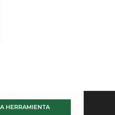
construcción y remodelación
Posted by
Ceramica Coboce
La transformación digital también avanza en el
sector de la construcción y los acabados. En ese
contexto, Cerámica Coboce desarrolló un...
CONTINUE READING
A HERRAMIENTA