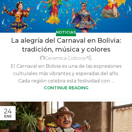
NOTICIAS
La alegría del Carnaval en Bolivia:
tradición, música y colores
Ceramica Coboce
El Carnaval en Bolivia es una de las expresiones
culturales más vibrantes y esperadas del año.
Cada región celebra esta festividad con ...
CONTINUE READING
24
ENE