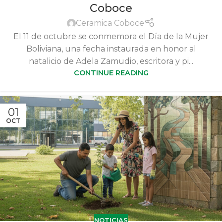
Coboce
Ceramica Coboce
El 11 de octubre se conmemora el Día de la Mujer
Boliviana, una fecha instaurada en honor al
natalicio de Adela Zamudio, escritora y pi...
CONTINUE READING
01
OCT
NOTICIAS