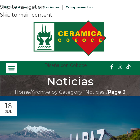
Skip to navigation
Publicaciones
Exportaciones
Complementos
Skip to main content
Diseña con Coboce
Noticias
Home
/
Archive by Category "Noticias"
/
Page 3
16
JUL