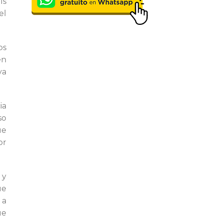
ís
el
os
en
va
ia
so
ue
or
 y
ue
 a
ue