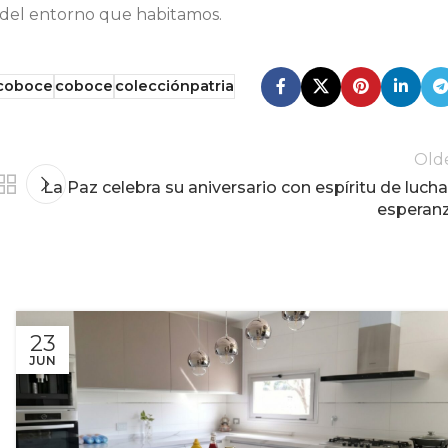
s del entorno que habitamos.
coboce
coboce
colecciónpatria
Old
La Paz celebra su aniversario con espíritu de lucha
esperan
23
JUN