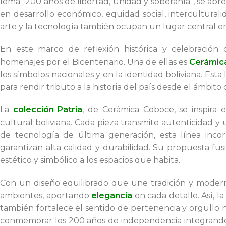
lema “200 años de libertad, unidad y soberanía”, se abren
en desarrollo económico, equidad social, interculturalid
arte y la tecnología también ocupan un lugar central 
En este marco de reflexión histórica y celebración 
homenajes por el Bicentenario. Una de ellas es
Cerámic
los símbolos nacionales y en la identidad boliviana. Esta
para rendir tributo a la historia del país desde el ámbito 
La
colección Patria
, de Cerámica Coboce, se inspira e
cultural boliviana. Cada pieza transmite autenticidad y
de tecnología de última generación, esta línea inco
garantizan alta calidad y durabilidad. Su propuesta fus
estético y simbólico a los espacios que habita.
Con un diseño equilibrado que une tradición y moderni
ambientes, aportando
elegancia
en cada detalle. Así, l
también fortalece el sentido de pertenencia y orgullo nac
conmemorar los 200 años de independencia integrando el