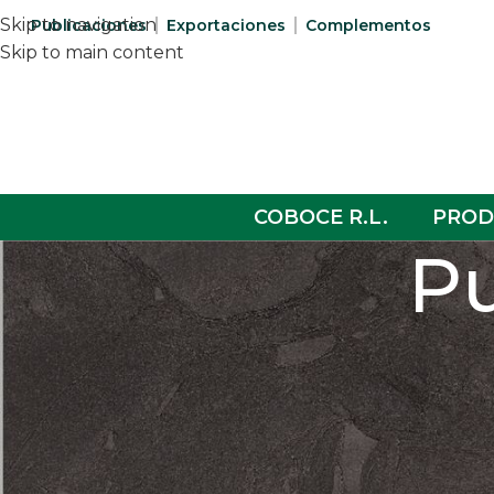
Skip to navigation
Publicaciones
Exportaciones
Complementos
Skip to main content
COBOCE R.L.
PROD
Pu
NOT
Bolivia celebra su Bicente
espe
Posted by
Ceramica