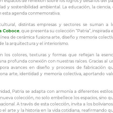
 espacios de reflexión sobre los logros y desafíos del pa
ad y sostenibilidad ambiental. La educación, la ciencia, 
en esta agenda conmemorativa.
cultural, distintas empresas y sectores se suman a l
a Coboce
, que presenta su colección “Patria”, inspirada 
 línea de cerámica fusiona arte, diseño y memoria colecti
de la arquitectura y el interiorismo.
n los colores, texturas y formas que reflejan la esenc
 una profunda conexión con nuestras raíces. Gracias al u
rpora avances en diseño y procesos de fabricación q
iona arte, identidad y memoria colectiva, aportando val
dad, Patria se adapta con armonía a diferentes estilos
a nueva colección, no solo embellece los espacios, sino q
ional. A través de esta colección, invita a los bolivianos
 arte y la historia en la vida cotidiana, reafirmando q