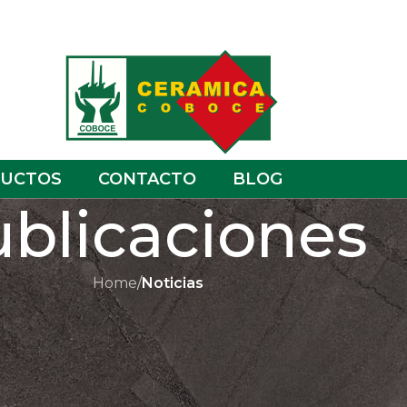
UCTOS
CONTACTO
BLOG
blicaciones
Home
/
Noticias
ICIAS
nario con unidad, memoria y
ranza
 Coboce
On agosto 6, 2025