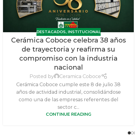
DESTACADOS
,
INSTITUCIONAL
Cerámica Coboce celebra 38 años
de trayectoria y reafirma su
compromiso con la industria
nacional
Posted by
Ceramica Coboce
Cerámica Coboce cumple este 8 de julio 38
años de actividad industrial, consolidándose
como una de las empresas referentes del
sector c...
CONTINUE READING