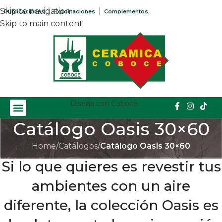
Skip to navigation
Publicaciones
Exportaciones
Complementos
Skip to main content
Diseña con Coboce
Catálogo Oasis 30×60
Home
/
Catálogos
/
Catálogo Oasis 30×60
Si lo que quieres es revestir tus
ambientes con un aire
diferente, la colección Oasis es