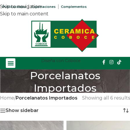
Skip to navigation
Publicaciones
Exportaciones
Complementos
Skip to main content
Diseña con Coboce
Porcelanatos
Importados
Home
/
Porcelanatos Importados
Showing all 6 results
Show sidebar