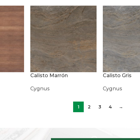
Calisto Marrón
Calisto Gris
Cygnus
Cygnus
1
2
3
4
→