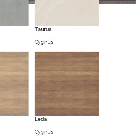
Taurus
Cygnus
Leda
Cygnus