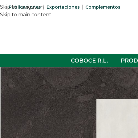
Skip to navigation
Publicaciones
Exportaciones
Complementos
Skip to main content
COBOCE R.L.
PROD
COLECCIONES
Home
/
Cygnus
Patria
Aura
Cygnus
Porcelanato
Sanitarios
Complementos