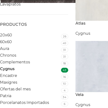
Lavaplatos
Atlas
PRODUCTOS
Cygnus
20x60
26
60x60
49
Aura
31
Chronos
31
Complementos
18
Cygnus
43
Encastre
16
Maxigres
10
Ofertas del mes
4
Vela
Patria
34
Porcelanatos Importados
6
Cygnus