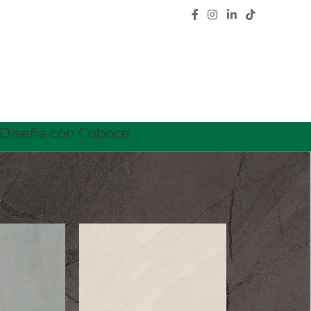
Diseña con Coboce
18
24