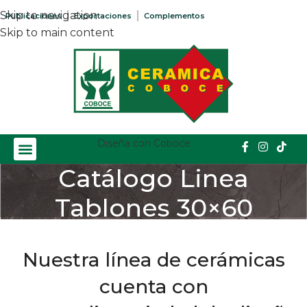
Skip to navigation
Publicaciones
Exportaciones
Complementos
Skip to main content
Diseña con Coboce
Catálogo Linea
Tablones 30×60
Home
/
Catálogos
/
Catálogo Linea Tablones 30×60
Nuestra línea de cerámicas
cuenta con