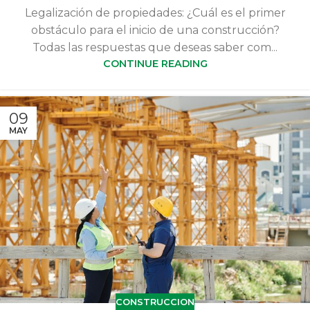
Legalización de propiedades: ¿Cuál es el primer
obstáculo para el inicio de una construcción?
Todas las respuestas que deseas saber com...
CONTINUE READING
09
MAY
CONSTRUCCION