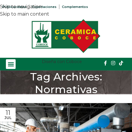
Skip to navigation
Publicaciones
Exportaciones
Complementos
Skip to main content
Diseña con Coboce
Tag Archives:
Normativas
Home
/
Posts Tagged "Normativas"
11
JUL