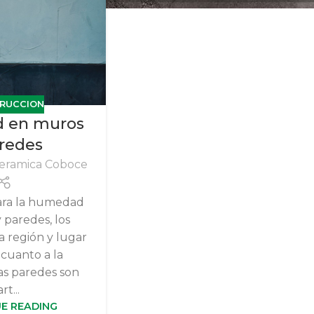
RUCCION
 en muros
aredes
eramica Coboce
ara la humedad
 paredes, los
a región y lugar
 cuanto a la
s paredes son
rt...
E READING