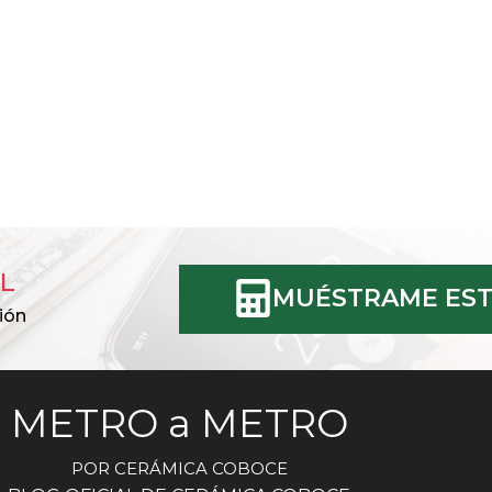
L
MUÉSTRAME EST
ión
METRO a METRO
POR CERÁMICA COBOCE