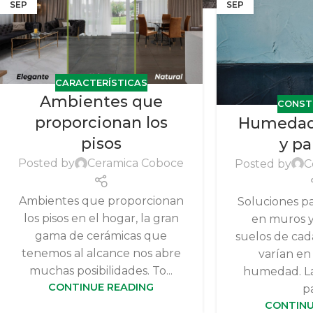
SEP
SEP
CARACTERÍSTICAS
Ambientes que
CONST
proporcionan los
Humedad
pisos
y p
Posted by
Ceramica Coboce
Posted by
C
Ambientes que proporcionan
Soluciones p
los pisos en el hogar, la gran
en muros y
gama de cerámicas que
suelos de cad
tenemos al alcance nos abre
varían en
muchas posibilidades. To...
humedad. La
CONTINUE READING
pa
CONTINU