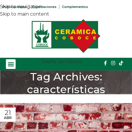
Skip to navigation
Publicaciones
Exportaciones
Complementos
Skip to main content
Diseña con Coboce
Tag Archives:
características
Home
/
Posts Tagged "características"
21
ABR