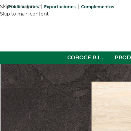
Skip to navigation
Publicaciones
Exportaciones
Complementos
Skip to main content
COBOCE R.L.
PROD
COLECCIONES
Home
/
Products
/
Patria
Aura
Cygnus
Porcelanato
Sanitarios
Complementos
Lavaplatos