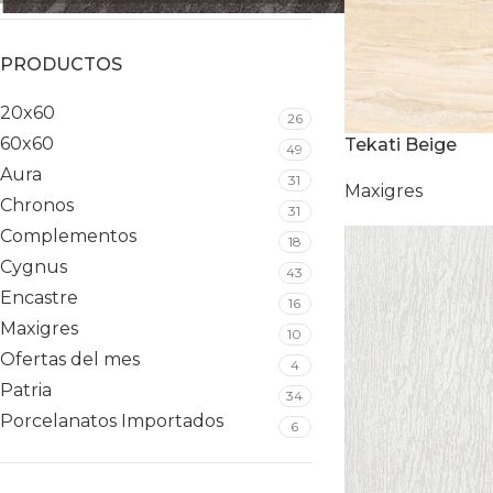
PRODUCTOS
20x60
26
60x60
Tekati Beige
49
Aura
31
Maxigres
Chronos
31
Complementos
18
Cygnus
43
Encastre
16
Maxigres
10
Ofertas del mes
4
Patria
34
Porcelanatos Importados
6