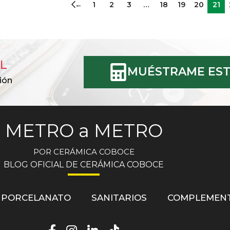
←
1
2
3
…
18
19
20
21
L
MUÉSTRAME EST
ión
METRO a METRO
POR CERÁMICA COBOCE
BLOG OFICIAL DE CERÁMICA COBOCE
PORCELANATO
SANITARIOS
COMPLEMEN