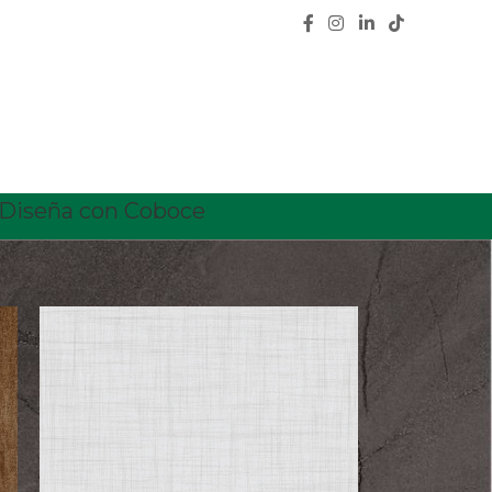
Diseña con Coboce
18
24