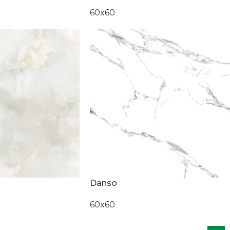
60x60
Danso
60x60