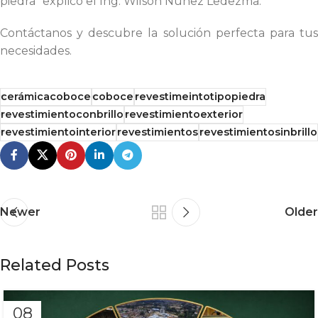
piedra” explicó el Ing. Wilson Núñez Ledezma.
Contáctanos y descubre la solución perfecta para tus
necesidades.
cerámicacoboce
coboce
revestimeintotipopiedra
revestimientoconbrillo
revestimientoexterior
revestimientointerior
revestimientos
revestimientosinbrillo
Newer
Older
Related Posts
08