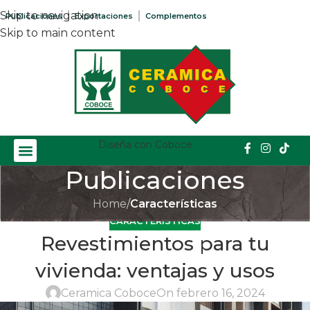
Skip to navigation
Publicaciones
Exportaciones
Complementos
Skip to main content
Diseña con Coboce
Publicaciones
Home
/
Características
CARACTERÍSTICAS
Revestimientos para tu
vivienda: ventajas y usos
Ceramica Coboce
On febrero 16, 2024