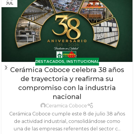
JUL
DESTACADOS
,
INSTITUCIONAL
Cerámica Coboce celebra 38 años
de trayectoria y reafirma su
compromiso con la industria
nacional
Ceramica Coboce
Cerámica Coboce cumple este 8 de julio 38 años
de actividad industrial, consolidándose como
una de las empresas referentes del sector c...