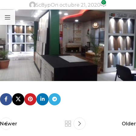
0
5c8yp
On octubre 21, 2020
Newer
Older