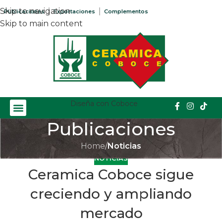
Skip to navigation
Publicaciones
Exportaciones
Complementos
Skip to main content
Diseña con Coboce
Publicaciones
Home
/
Noticias
NOTICIAS
Ceramica Coboce sigue
creciendo y ampliando
mercado