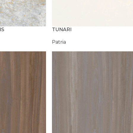
IS
TUNARI
Patria