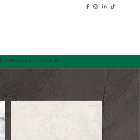
Diseña con Coboce
18
24