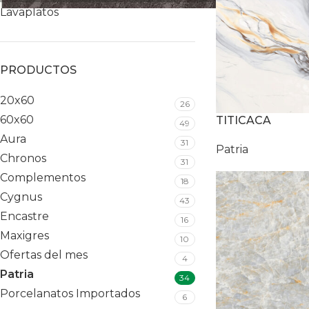
Lavaplatos
PRODUCTOS
20x60
26
60x60
TITICACA
49
Aura
31
Patria
Chronos
31
Complementos
18
Cygnus
43
Encastre
16
Maxigres
10
Ofertas del mes
4
Patria
34
Porcelanatos Importados
6