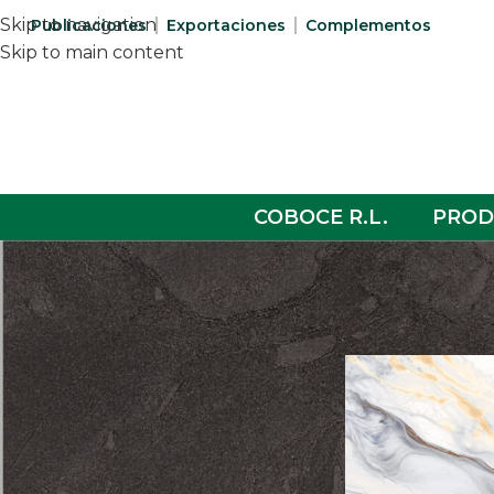
Skip to navigation
Publicaciones
Exportaciones
Complementos
Skip to main content
COBOCE R.L.
PROD
COLECCIONES
Home
/
Patria
/
Pag
Patria
Aura
Cygnus
Porcelanato
Sanitarios
Complementos