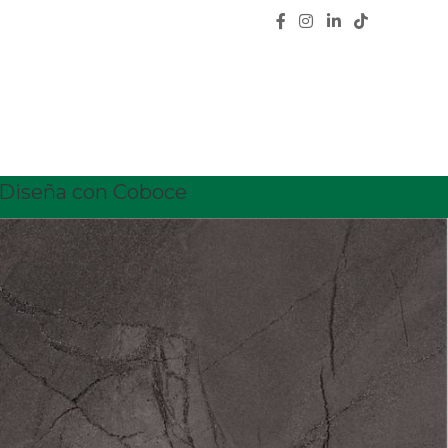
Diseña con Coboce
18
24