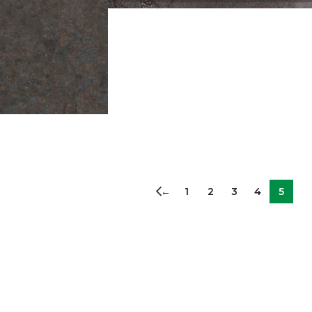
←
1
2
3
4
5