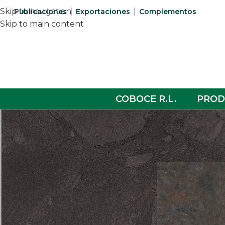
Skip to navigation
Publicaciones
Exportaciones
Complementos
Skip to main content
COBOCE R.L.
PROD
COLECCIONES
Home
/
60x60
/
Pa
Patria
Aura
Cygnus
Porcelanato
Sanitarios
Complementos