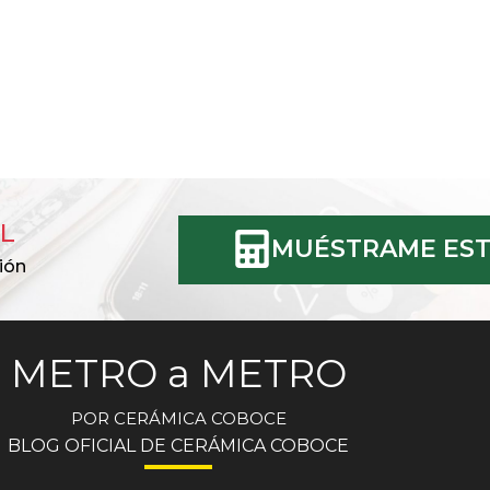
L
MUÉSTRAME EST
ión
METRO a METRO
POR CERÁMICA COBOCE
BLOG OFICIAL DE CERÁMICA COBOCE