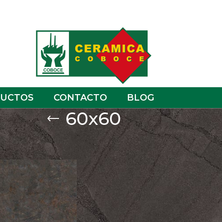
UCTOS
CONTACTO
BLOG
60x60
ge 5
Show
9
12