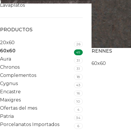
Lavaplatos
PRODUCTOS
20x60
26
60x60
RENNES
49
Aura
31
60x60
Chronos
31
Complementos
18
Cygnus
43
Encastre
16
Maxigres
10
Ofertas del mes
4
Patria
34
Porcelanatos Importados
6