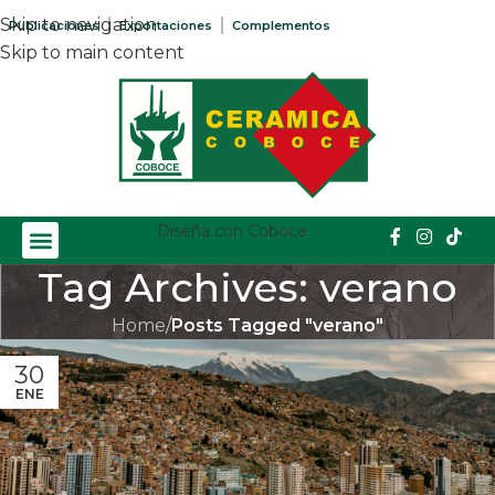
Skip to navigation
Publicaciones
Exportaciones
Complementos
Skip to main content
Diseña con Coboce
Tag Archives: verano
Home
/
Posts Tagged "verano"
30
ENE