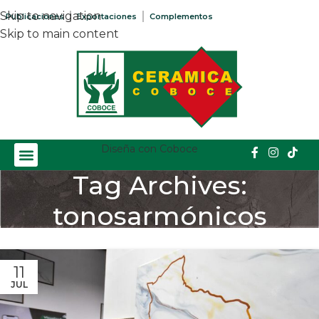
Skip to navigation
Publicaciones
Exportaciones
Complementos
Skip to main content
Diseña con Coboce
Tag Archives:
tonosarmónicos
Home
/
Posts Tagged "tonosarmónicos"
11
JUL