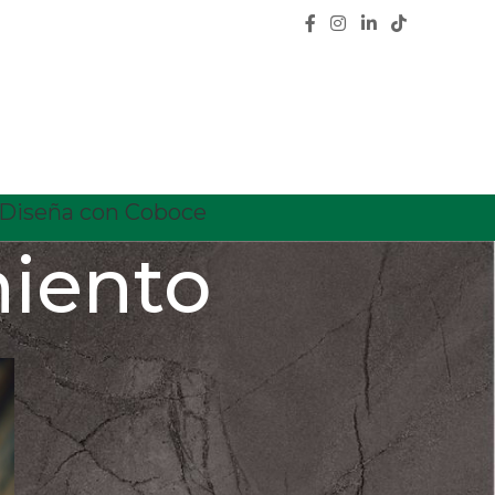
Diseña con Coboce
miento
CATEGORÍAS
Calidad
Características
Ceramica