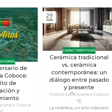
29
JUN
CARACTERÍSTICAS
Cerámica tradicional
TUCIONAL
vs. cerámica
ersario de
contemporánea: un
a Coboce:
diálogo entre pasado
ito de
y presente
ación y
Posted by
Ceramica Coboce
imiento
eramica Coboce
La cerámica, un arte milenario