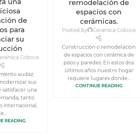
iza una
remodelación de
ciosa
espacios con
ación de
cerámicas.
os para
Posted by
Ceramica Coboce
ciar su
Construcción o remodelación
ucción
de espacios con cerámica de
eramica Coboce
pisos y paredes. En estos dos
últimos años nuestro hogar
miento audaz
requiere lugares donde...
modernizar sus
CONTINUE READING
 satisfacer una
emanda, tanto
 internacional,
e...
E READING