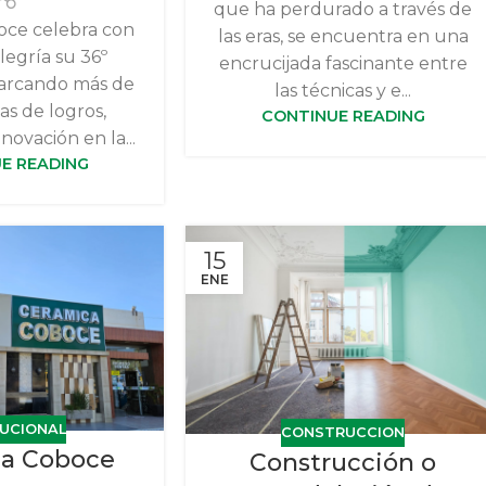
que ha perdurado a través de
oce celebra con
las eras, se encuentra en una
legría su 36º
encrucijada fascinante entre
marcando más de
las técnicas y e...
as de logros,
CONTINUE READING
novación en la...
E READING
15
ENE
TUCIONAL
CONSTRUCCION
a Coboce
Construcción o