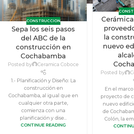
CONST
Cerámica
CONSTRUCCION
proveedo
Sepa los seis pasos
la const
del ABC de la
nuevo edi
construcción en
alca
Cochabamba
Coch
Posted by
Ceramica Coboce
Posted by
C
1.- Planificación y Diseño: La
construcción en
En el marco
Cochabamba, al igual que en
proyecto de c
cualquier otra parte,
nuevo edifici
comienza con una
de Cochabam
planificación y dise...
Colón, la em
CONTINUE READING
CONTINU