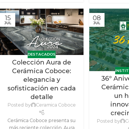
15
08
JUL
JUL
DESTACADOS
Colección Aura de
Cerámica Coboce:
INSTI
36º Aniv
elegancia y
Cerámic
sofisticación en cada
un h
detalle
innov
Posted by
Ceramica Coboce
crec
Cerámica Coboce presenta su
Posted by
C
más reciente colección, Aura