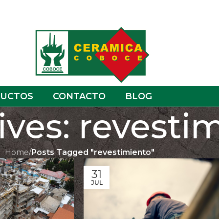
UCTOS
CONTACTO
BLOG
ives: revesti
Home
/
Posts Tagged "revestimiento"
31
JUL