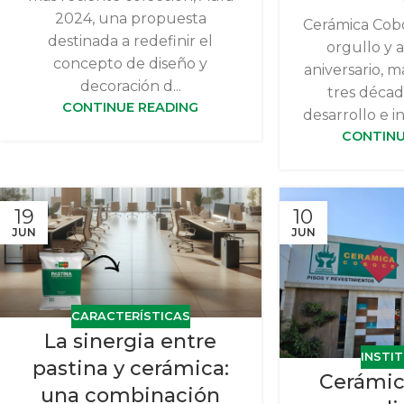
2024, una propuesta
Cerámica Cob
destinada a redefinir el
orgullo y a
concepto de diseño y
aniversario, 
decoración d...
tres décad
CONTINUE READING
desarrollo e in
CONTINU
19
10
JUN
JUN
CARACTERÍSTICAS
La sinergia entre
INSTI
pastina y cerámica:
Cerámic
una combinación