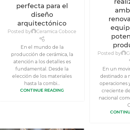
real
perfecta para el
ambi
diseño
renov
arquitectónico
equip
Posted by
Ceramica Coboce
poten
prod
En el mundo de la
Posted by
C
producción de cerámica, la
atención a los detalles es
fundamental. Desde la
En un movi
elección de los materiales
destinado a 
hasta la combi...
operaciones y
CONTINUE READING
creciente d
nacional como
C
CONTINU