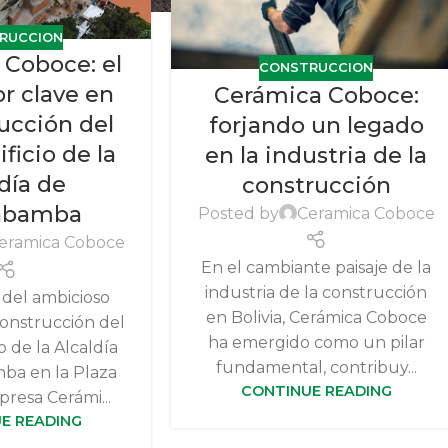
RUCCION
 Coboce: el
CONSTRUCCION
r clave en
Cerámica Coboce:
rucción del
forjando un legado
ficio de la
en la industria de la
ldía de
construcción
abamba
Posted by
Ceramica Coboce
eramica Coboce
En el cambiante paisaje de la
industria de la construcción
 del ambicioso
en Bolivia, Cerámica Coboce
onstrucción del
ha emergido como un pilar
o de la Alcaldía
fundamental, contribuy...
ba en la Plaza
CONTINUE READING
presa Cerámi...
E READING