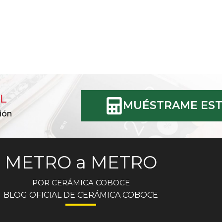
L
MUÉSTRAME EST
ión
METRO a METRO
POR CERÁMICA COBOCE
BLOG OFICIAL DE CERÁMICA COBOCE