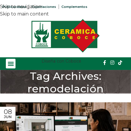
Skip to navigation
Publicaciones
Exportaciones
Complementos
Skip to main content
Diseña con Coboce
Tag Archives:
remodelación
Home
/
Posts Tagged "remodelación"
08
JUN