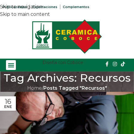
Skip to navigation
Publicaciones
Exportaciones
Complementos
Skip to main content
Diseña con Coboce
Tag Archives: Recursos
Home
/
Posts Tagged "Recursos"
16
ENE