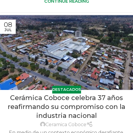
CONTINUE READING
08
JUL
DESTACADOS
Cerámica Coboce celebra 37 años
reafirmando su compromiso con la
industria nacional
Ceramica Coboce
En medio de un contexto económico desafiante,