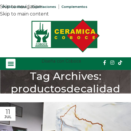
Skip to navigation
Publicaciones
Exportaciones
Complementos
Skip to main content
Diseña con Coboce
Tag Archives:
productosdecalidad
Home
/
Posts Tagged "productosdecalidad"
11
JUL