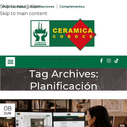
Skip to navigation
Publicaciones
Exportaciones
Complementos
Skip to main content
Diseña con Coboce
Tag Archives:
Planificación
Home
/
Posts Tagged "Planificación"
08
JUN