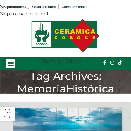
Skip to navigation
Publicaciones
Exportaciones
Complementos
Skip to main content
Diseña con Coboce
Tag Archives:
MemoriaHistórica
Home
/
Posts Tagged "MemoriaHistórica"
14
SEP