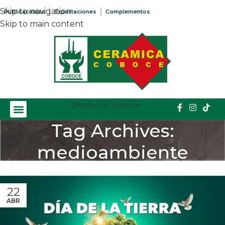
Skip to navigation
Publicaciones
Exportaciones
Complementos
Skip to main content
Diseña con Coboce
Tag Archives:
medioambiente
Home
/
Posts Tagged "medioambiente"
22
ABR