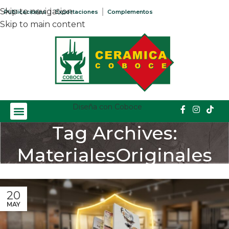
Skip to navigation
Publicaciones
Exportaciones
Complementos
Skip to main content
Diseña con Coboce
Tag Archives:
MaterialesOriginales
Home
/
Posts Tagged "MaterialesOriginales"
20
MAY