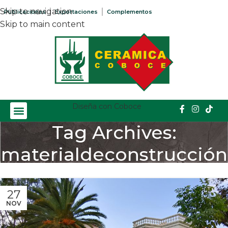
Skip to navigation
Publicaciones
Exportaciones
Complementos
Skip to main content
Diseña con Coboce
Tag Archives:
materialdeconstrucción
Home
/
Posts Tagged "materialdeconstrucción"
27
NOV