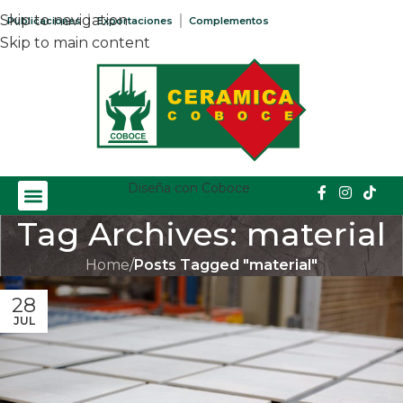
Skip to navigation
Publicaciones
Exportaciones
Complementos
Skip to main content
Diseña con Coboce
Tag Archives: material
Home
/
Posts Tagged "material"
28
JUL