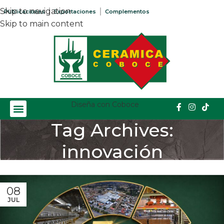
Skip to navigation
Publicaciones
Exportaciones
Complementos
Skip to main content
Diseña con Coboce
Tag Archives:
innovación
Home
/
Posts Tagged "innovación"
08
JUL