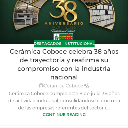
DESTACADOS
,
INSTITUCIONAL
Cerámica Coboce celebra 38 años
de trayectoria y reafirma su
compromiso con la industria
nacional
Ceramica Coboce
Cerámica Coboce cumple este 8 de julio 38 años
de actividad industrial, consolidándose como una
de las empresas referentes del sector c...
CONTINUE READING