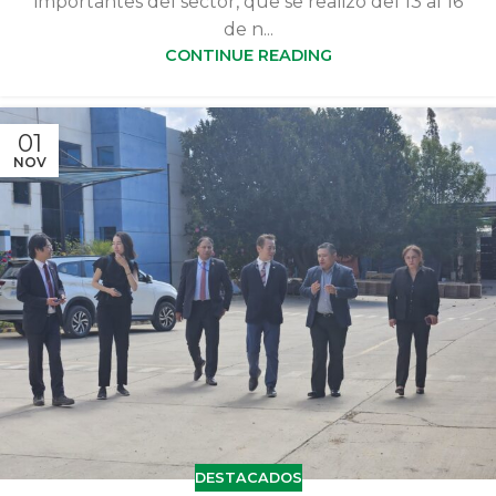
importantes del sector, que se realizó del 13 al 16
de n...
CONTINUE READING
01
NOV
DESTACADOS